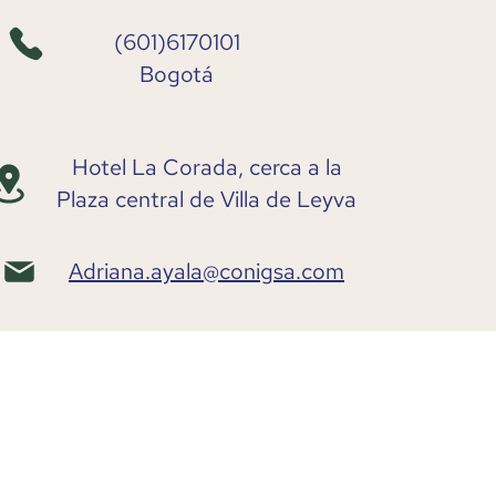
(601)6170101
Bogotá
Hotel La Corada, cerca a la
Plaza central de Villa de Leyva
Adriana.ayala@conigsa.com
Enlaces de interés
Proveedores
Trabaja con Nosotros