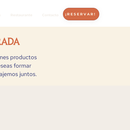
¡RESERVAR!
s
Restaurante
Contacto
rada
enes productos
eseas formar
ajemos juntos.